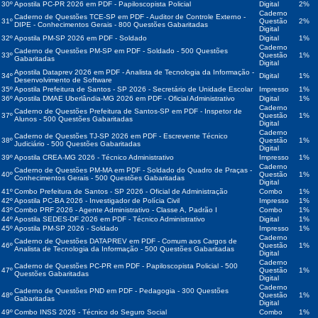
30º
Apostila PC-PR 2026 em PDF - Papiloscopista Policial
Digital
2%
Caderno
Caderno de Questões TCE-SP em PDF - Auditor de Controle Externo -
31º
Questão
2%
DIPE - Conhecimentos Gerais - 800 Questões Gabaritadas
Digital
32º
Apostila PM-SP 2026 em PDF - Soldado
Digital
1%
Caderno
Caderno de Questões PM-SP em PDF - Soldado - 500 Questões
33º
Questão
1%
Gabaritadas
Digital
Apostila Dataprev 2026 em PDF - Analista de Tecnologia da Informação -
34º
Digital
1%
Desenvolvimento de Software
35º
Apostila Prefeitura de Santos - SP 2026 - Secretário de Unidade Escolar
Impresso
1%
36º
Apostila DMAE Uberlândia-MG 2026 em PDF - Oficial Administrativo
Digital
1%
Caderno
Caderno de Questões Prefeitura de Santos-SP em PDF - Inspetor de
37º
Questão
1%
Alunos - 500 Questões Gabaritadas
Digital
Caderno
Caderno de Questões TJ-SP 2026 em PDF - Escrevente Técnico
38º
Questão
1%
Judiciário - 500 Questões Gabaritadas
Digital
39º
Apostila CREA-MG 2026 - Técnico Administrativo
Impresso
1%
Caderno
Caderno de Questões PM-MA em PDF - Soldado do Quadro de Praças -
40º
Questão
1%
Conhecimentos Gerais - 500 Questões Gabaritadas
Digital
41º
Combo Prefeitura de Santos - SP 2026 - Oficial de Administração
Combo
1%
42º
Apostila PC-BA 2026 - Investigador de Polícia Civil
Impresso
1%
43º
Combo PRF 2026 - Agente Administrativo - Classe A, Padrão I
Combo
1%
44º
Apostila SEDES-DF 2026 em PDF - Técnico Administrativo
Digital
1%
45º
Apostila PM-SP 2026 - Soldado
Impresso
1%
Caderno
Caderno de Questões DATAPREV em PDF - Comum aos Cargos de
46º
Questão
1%
Analista de Tecnologia da Informação - 500 Questões Gabaritadas
Digital
Caderno
Caderno de Questões PC-PR em PDF - Papiloscopista Policial - 500
47º
Questão
1%
Questões Gabaritadas
Digital
Caderno
Caderno de Questões PND em PDF - Pedagogia - 300 Questões
48º
Questão
1%
Gabaritadas
Digital
49º
Combo INSS 2026 - Técnico do Seguro Social
Combo
1%