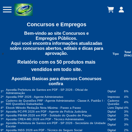
Concursos e Empregos
Bem-vindo ao site Concursos e
Empregos Públicos.
Aqui você encontra informações atualizadas
sobre concursos abertos, editais e dicas para
Total
aprovação.
#
Tipo
(Site)
Relatório com os 50 produtos mais
vendidos em todo site.
Apostilas Basicas para diversos Concursos
confira
Apostila Prefeitura de Santos em PDF - SP 2026 - Oficial de
1º
Digital
6%
Administração
2º
Apostila PRF 2026 - Agente Administrativo
Impresso
4%
Caderno de Questões PRF - Agente Administrativo - Classe A, Padrão I -
Caderno
3º
4%
600 Questões Gabaritadas
Questão
4º
Ebook Método Redação Nota Máxima - Passo a Passo
Livro Digital
4%
5º
Apostila PC-PR 2026 em PDF - Agente de Polícia Judiciária
Digital
3%
6º
Apostila PM-MA 2026 em PDF - Soldado do Quadro de Praças
Digital
3%
7º
Apostila CREA-MG 2026 em PDF - Técnico Administrativo
Digital
3%
Apostila Prefeitura de Santos em PDF - SP 2026 - Secretário de Unidade
8º
Digital
3%
Escolar
9º
Apostila INSS 2026 em PDF - Técnico do Seguro Social
Digital
2%