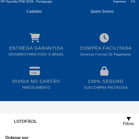
50º
Apostila PND 2026 - Pedagogia
Impresso
1%
Cadastro
Quem Somos
ENTREGA GARANTIDA
COMPRA FACILITADA
ENVIAMOS PARA TODO O BRASIL
Diversas Formas De Pagamento
DIVIDA NO CARTÃO
100% SEGURO
PARCELAMENTO
SUA COMPRA PROTEGIDA
LOTOFÁCIL
Filtros
Ordenar por