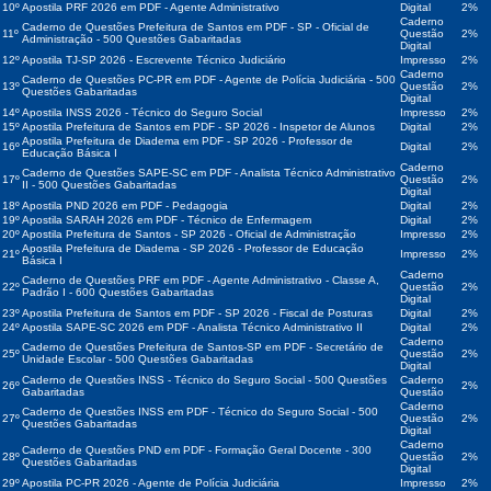
10º
Apostila PRF 2026 em PDF - Agente Administrativo
Digital
2%
Caderno
Caderno de Questões Prefeitura de Santos em PDF - SP - Oficial de
11º
Questão
2%
Administração - 500 Questões Gabaritadas
Digital
12º
Apostila TJ-SP 2026 - Escrevente Técnico Judiciário
Impresso
2%
Caderno
Caderno de Questões PC-PR em PDF - Agente de Polícia Judiciária - 500
13º
Questão
2%
Questões Gabaritadas
Digital
14º
Apostila INSS 2026 - Técnico do Seguro Social
Impresso
2%
15º
Apostila Prefeitura de Santos em PDF - SP 2026 - Inspetor de Alunos
Digital
2%
Apostila Prefeitura de Diadema em PDF - SP 2026 - Professor de
16º
Digital
2%
Educação Básica I
Caderno
Caderno de Questões SAPE-SC em PDF - Analista Técnico Administrativo
17º
Questão
2%
II - 500 Questões Gabaritadas
Digital
18º
Apostila PND 2026 em PDF - Pedagogia
Digital
2%
19º
Apostila SARAH 2026 em PDF - Técnico de Enfermagem
Digital
2%
20º
Apostila Prefeitura de Santos - SP 2026 - Oficial de Administração
Impresso
2%
Apostila Prefeitura de Diadema - SP 2026 - Professor de Educação
21º
Impresso
2%
Básica I
Caderno
Caderno de Questões PRF em PDF - Agente Administrativo - Classe A,
22º
Questão
2%
Padrão I - 600 Questões Gabaritadas
Digital
23º
Apostila Prefeitura de Santos em PDF - SP 2026 - Fiscal de Posturas
Digital
2%
24º
Apostila SAPE-SC 2026 em PDF - Analista Técnico Administrativo II
Digital
2%
Caderno
Caderno de Questões Prefeitura de Santos-SP em PDF - Secretário de
25º
Questão
2%
Unidade Escolar - 500 Questões Gabaritadas
Digital
Caderno de Questões INSS - Técnico do Seguro Social - 500 Questões
Caderno
26º
2%
Gabaritadas
Questão
Caderno
Caderno de Questões INSS em PDF - Técnico do Seguro Social - 500
27º
Questão
2%
Questões Gabaritadas
Digital
Caderno
Caderno de Questões PND em PDF - Formação Geral Docente - 300
28º
Questão
2%
Questões Gabaritadas
Digital
29º
Apostila PC-PR 2026 - Agente de Polícia Judiciária
Impresso
2%